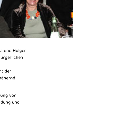
ra und Holger
bürgerlichen
nt der
nnähernd
hung von
ildung und