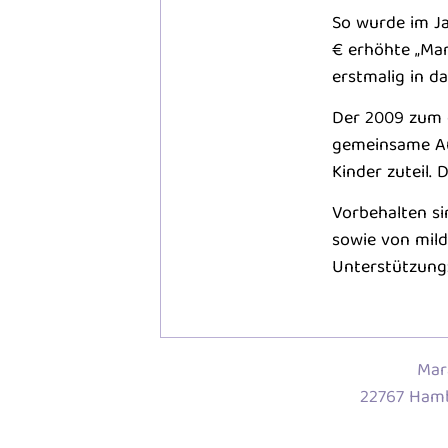
So wurde im Ja
€ erhöhte „Ma
erstmalig in d
Der 2009 zum e
gemeinsame Au
Kinder zuteil. D
Vorbehalten s
sowie von mil
Unterstützung:
Mar
22767 Ham