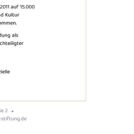
2011 auf 15.000
d Kultur
nommen.
dung als
hteiligter
ielle
ße 2
-stiftung.de